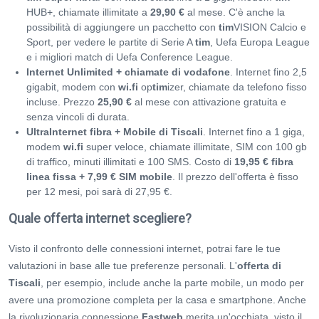
HUB+, chiamate illimitate a
29,90 €
al mese. C'è anche la
possibilità di aggiungere un pacchetto con
tim
VISION Calcio e
Sport, per vedere le partite di Serie A
tim
, Uefa Europa League
e i migliori match di Uefa Conference League.
Internet Unlimited + chiamate di
vodafone
. Internet fino 2,5
gigabit, modem con
wi.fi
op
tim
izer, chiamate da telefono fisso
incluse. Prezzo
25,90 €
al mese con attivazione gratuita e
senza vincoli di durata.
UltraInternet
fibra
+ Mobile di Tiscali
. Internet fino a 1 giga,
modem
wi.fi
super veloce, chiamate illimitate, SIM con 100 gb
di traffico, minuti illimitati e 100 SMS. Costo di
19,95 €
fibra
linea fissa + 7,99 € SIM mobile
. Il prezzo dell'offerta è fisso
per 12 mesi, poi sarà di 27,95 €.
Quale offerta internet scegliere?
Visto il confronto delle connessioni internet, potrai fare le tue
valutazioni in base alle tue preferenze personali. L'
offerta di
Tiscali
, per esempio, include anche la parte mobile, un modo per
avere una promozione completa per la casa e smartphone. Anche
la rivoluzionaria connessione
Fastweb
merita un'occhiata, visto il