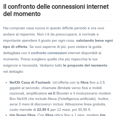
Il confronto delle connessioni internet
del momento
Hai comprato casa nuova in questo difficile periodo e ora vuoi
andare al risparmio. Non c'è da preoccuparsi, è normale e
importante spendere il giusto per ogni cosa,
valutando bene ogni
tipo di offerta
. Se vuoi saperne di più, puoi visitare la guida
dettagliata con il
confronto connessioni
internet disponibili al
momento. Potrai scegliere quella che più rispecchia le tue
esigenze e necessità. Vediamo tutto
le proposte del momento
nel dettaglio:
NeXXt Casa di Fastweb
. Un'offerta con la
fibra
fino a 2,5
gigabit al secondo, chiamate illimitate verso fissi e mobili
nazionali, amplificatore
wi.fi
Booster e il rivoluzionario modem
Box NeXXt che include Alexa (l'intelligenza artificiale). Inoltre,
avrai 3 mesi di discovery+ inclusi. Attivazione linea gratuita,
costo mensile di
22,95 €
per 12 mesi, poi 30,95 €.
tim
Super
fibra
. Con
fibra
ottica fino a 1 giga, modem
tim