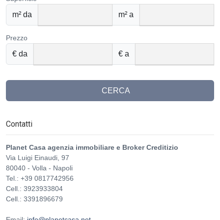
m² da
m² a
Prezzo
€ da
€ a
CERCA
Contatti
Planet Casa agenzia immobiliare e Broker Creditizio
Via Luigi Einaudi, 97
80040
-
Volla
-
Napoli
Tel.:
+39 0817742956
Cell.: 3923933804
Cell.: 3391896679
Email:
info@planetcasa.net