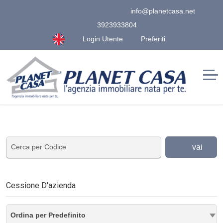
info@planetcasa.net
3923933804
Login Utente
Preferiti
vai
Cessione D'azienda
Ordina per Predefinito